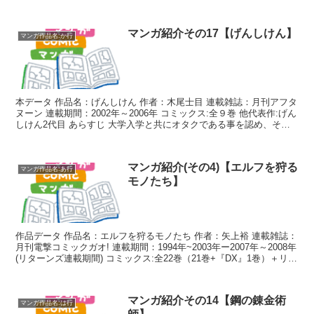
為、ジャンは叔父と飛行機の最終調整をして...
マンガ紹介その17【げんしけん】
マンガ作品名:か行
本データ 作品名：げんしけん 作者：木尾士目 連載雑誌：月刊アフタ
ヌーン 連載期間：2002年～2006年 コミックス:全９巻 他代表作:げん
しけん2代目 あらすじ 大学入学と共にオタクである事を認め、その
手のサークルに入る事を決意した笹...
マンガ紹介(その4)【エルフを狩る
マンガ作品名:あ行
モノたち】
作品データ 作品名：エルフを狩るモノたち 作者：矢上裕 連載雑誌：
月刊電撃コミックガオ! 連載期間：1994年~2003年ー2007年～2008年
(リターンズ連載期間) コミックス:全22巻（21巻+『DX』1巻）＋リタ
ーンズ1巻 ーーーー...
マンガ紹介その14【鋼の錬金術
マンガ作品名:は行