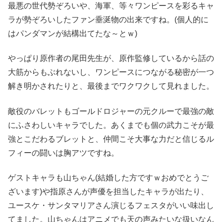
最悪の世代勢ぞろいや、海軍、等々ワンピースを彩るキャ
ラが勢ぞろいしたファン垂涎物の出来ですね。(個人的に
はパンダマンが結構出てたな～とｗ)
やっぱり原作者の尾田先生が、原作監修しているから話の
大筋からもぶれないし、ワンピースにつながる秘密が一つ
解き明かされたりと、最後までワクワクして見れました。
敵役のバレットもゴールドロジャーの元クルーで最強の敵
にふさわしいキャラでした。あくまでも個の武力こそが最
強とこだわるブレットと、仲間こそ大事な力だと信じるル
フィーの闘いは胸アツですね。
ゲストキャラも山ちゃん(結婚した方ですｗおめでとうご
ざいます)や指原さんが声優を担当したキャラが出たり、
ユースケ・サンタマリアさん演じるフェスタがいい味出し
てました。山ちゃんはアニメでも天の声みたいな扱いなん