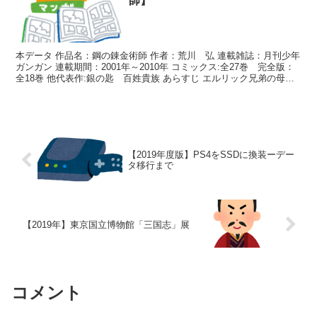
師】
本データ 作品名：鋼の錬金術師 作者：荒川 弘 連載雑誌：月刊少年
ガンガン 連載期間：2001年～2010年 コミックス:全27巻 完全版：
全18巻 他代表作:銀の匙 百姓貴族 あらすじ エルリック兄弟の母が
亡くなった。 幼い兄弟は類ま...
【2019年度版】PS4をSSDに換装ーデー
タ移行まで
【2019年】東京国立博物館「三国志」展
コメント