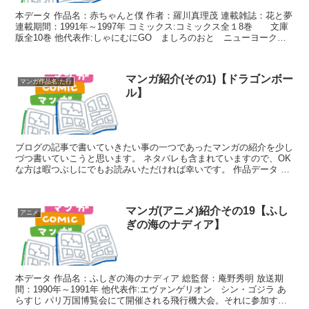
本データ 作品名：赤ちゃんと僕 作者：羅川真理茂 連載雑誌：花と夢
連載期間：1991年～1997年 コミックス:コミックス全１8巻 文庫
版全10巻 他代表作:しゃにむにGO ましろのおと ニューヨークニ
ューヨーク あらすじ 父と母、小...
マンガ紹介(その1)【ドラゴンボー
マンガ作品名:た行
ル】
ブログの記事で書いていきたい事の一つであったマンガの紹介を少し
づつ書いていこうと思います。 ネタバレも含まれていますので、OK
な方は暇つぶしにでもお読みいただければ幸いです。 作品データ 作
品名：ドラゴンボール 作者：鳥山明 連載雑誌：少年...
マンガ(アニメ)紹介その19【ふし
アニメ
ぎの海のナディア】
本データ 作品名：ふしぎの海のナディア 総監督：庵野秀明 放送期
間：1990年～1991年 他代表作:エヴァンゲリオン シン・ゴジラ あ
らすじ パリ万国博覧会にて開催される飛行機大会。それに参加する