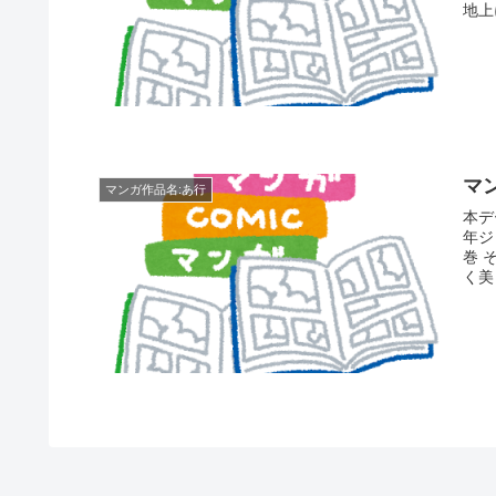
地上
マ
マンガ作品名:あ行
本データ 作品名：エンジェル伝説
年ジ
巻 
く美