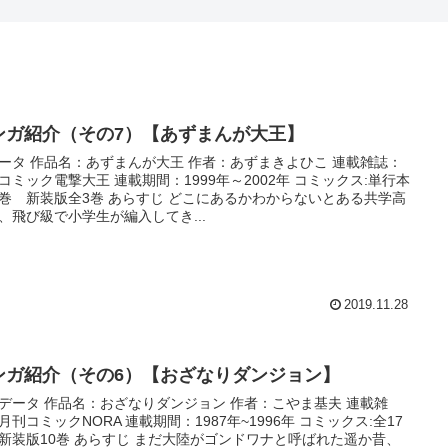
ンガ紹介（その7）【あずまんが大王】
ータ 作品名：あずまんが大王 作者：あずまきよひこ 連載雑誌：
コミック電撃大王 連載期間：1999年～2002年 コミックス:単行本
全3巻 あらすじ どこにあるかわからないとある共学高
、飛び級で小学生が編入してき...
2019.11.28
ンガ紹介（その6）【おざなりダンジョン】
データ 作品名：おざなりダンジョン 作者：こやま基夫 連載雑
月刊コミックNORA 連載期間：1987年~1996年 コミックス:全17
あらすじ まだ大陸がゴンドワナと呼ばれた遥か昔、