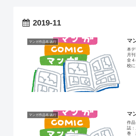
2019-11
マ
マンガ作品名:あ行
本デ
月刊
全４巻 新装版
校に
マ
マンガ作品名:あ行
作品
誌：
巻 新装版10巻 