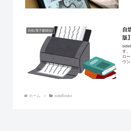
自炊
自炊(電子書籍化)
版
si
す。
ロードしてくだ
ウン.
ホーム
sideBooks