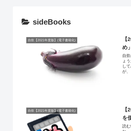
sideBooks
【
自炊【2021年度版】(電子書籍化)
め
自炊
ょうか？ 今回はネット上でどこで
して
【
自炊【2021年度版】(電子書籍化)
を
読む端末は