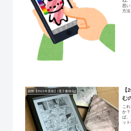
ね。 １．sideBooks iphone、ipadなら「sideBooks」がおす
思います。 無料でここまで
方法も
【
自炊【2021年度版】(電子書籍化)
む
これ
か？ それをこれから説明していきたいと思います。 1.ipad これ
ば、
ット